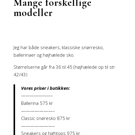
Mange forskellige
modeller
Jeg har både sneakers, klassiske snørresko,
ballerinaer og højhælede sko.
Størrelserne går fra 36 til 45 (højhælede op til str
42/43)
Vores priser i butikken:
———————–
Ballerina 575 kr
———————–
Classic snøresko 875 kr
———————–
Sneakers og hightops 975 kr